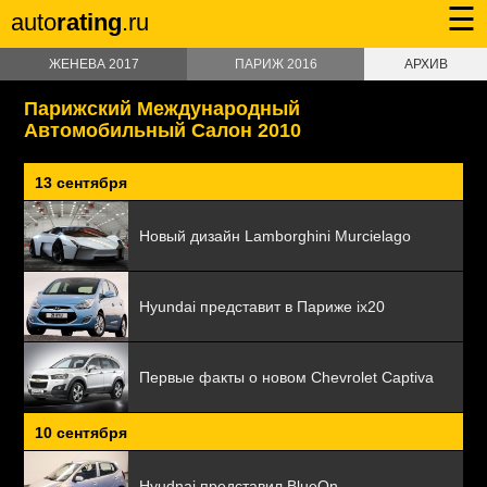
☰
auto
rating
.ru
ЖЕНЕВА 2017
ПАРИЖ 2016
АРХИВ
Парижский Международный
Автомобильный Салон 2010
13 сентября
Новый дизайн Lamborghini Murcielago
Hyundai представит в Париже ix20
Первые факты о новом Chevrolet Captiva
10 сентября
Hyudnai представил BlueOn