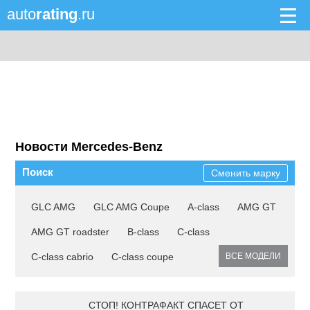
auto
rating
.ru
Новости Mercedes-Benz
Поиск
Сменить марку
GLC AMG
GLC AMG Coupe
A-class
AMG GT
AMG GT roadster
B-class
C-class
C-class cabrio
C-class coupe
ВСЕ МОДЕЛИ
СТОП! КОНТРАФАКТ СПАСЕТ ОТ