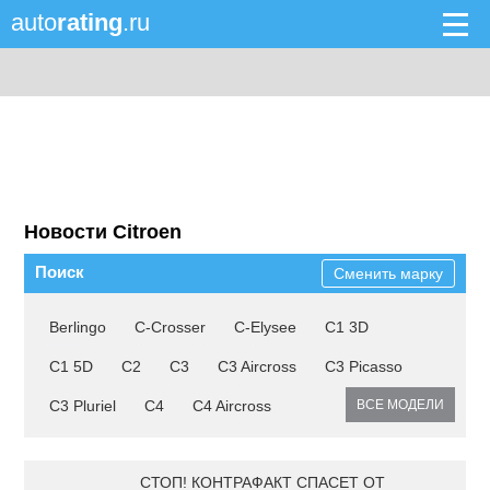
auto
rating
.ru
Новости Citroen
Поиск
Сменить марку
Berlingo
C-Crosser
C-Elysee
C1 3D
C1 5D
C2
C3
C3 Aircross
C3 Picasso
C3 Pluriel
C4
C4 Aircross
ВСЕ МОДЕЛИ
СТОП! КОНТРАФАКТ СПАСЕТ ОТ