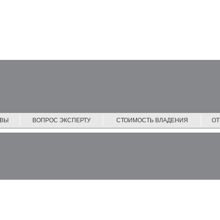
ЙВЫ
ВОПРОС ЭКСПЕРТУ
СТОИМОСТЬ ВЛАДЕНИЯ
О