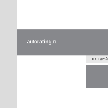
auto
rating
.ru
ТЕСТ-ДРА