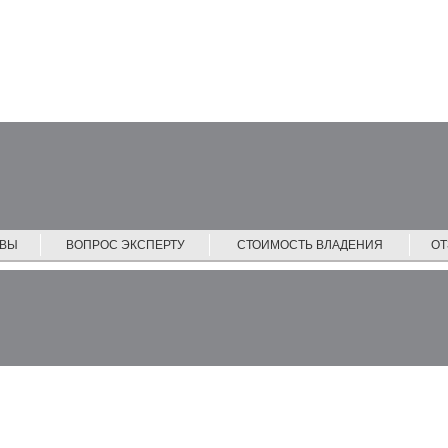
ЙВЫ
ВОПРОС ЭКСПЕРТУ
СТОИМОСТЬ ВЛАДЕНИЯ
О