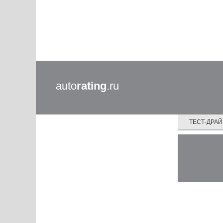
auto
rating
.ru
ТЕСТ-ДРА