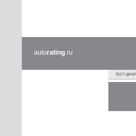
auto
rating
.ru
ТЕСТ-ДРА