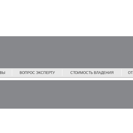
ЙВЫ
ВОПРОС ЭКСПЕРТУ
СТОИМОСТЬ ВЛАДЕНИЯ
О